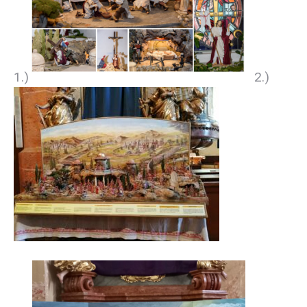
1.)
2.)