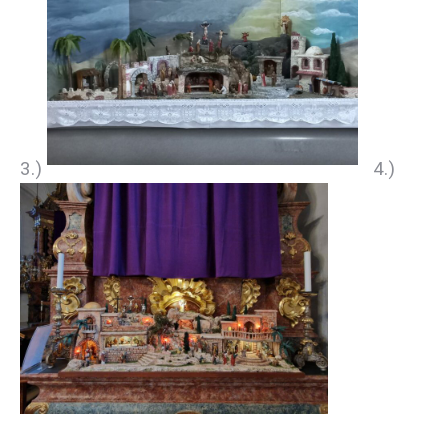
3.)
4.)