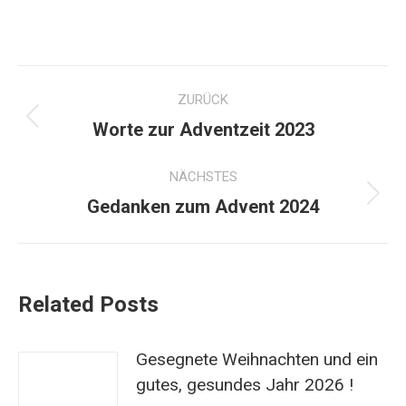
Kommentarnavigation
ZURÜCK
Vorheriger
Worte zur Adventzeit 2023
Beitrag:
NÄCHSTES
Nächster
Gedanken zum Advent 2024
Beitrag:
Related Posts
Gesegnete Weihnachten und ein
gutes, gesundes Jahr 2026 !