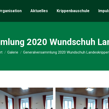
rganisation
Aktuelles
Krippenbauschule
Impul
mmlung 2020 Wundschuh Lan
Sie befinden sich hier:
rt
Galerie
Generalversammlung 2020 Wundschuh Landeskrippen