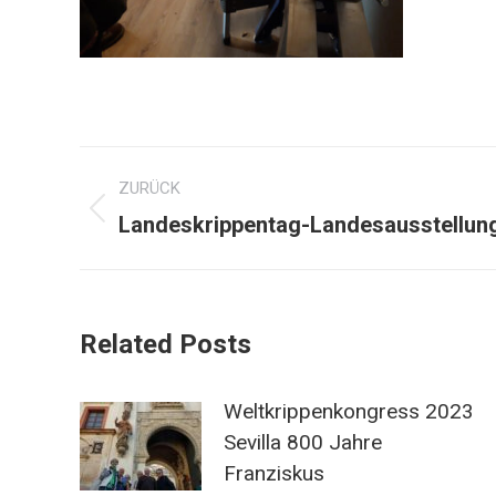
Kommentarnavigation
ZURÜCK
Vorheriger
Landeskrippentag-Landesausstellun
Beitrag:
Related Posts
Weltkrippenkongress 2023
Sevilla 800 Jahre
Franziskus