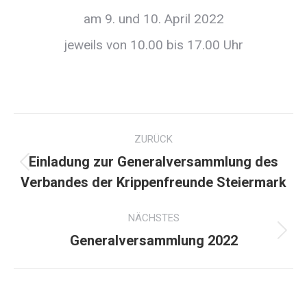
am 9. und 10. April 2022
jeweils von 10.00 bis 17.00 Uhr
Kommentarnavigation
ZURÜCK
Einladung zur Generalversammlung des
Vorheriger
Verbandes der Krippenfreunde Steiermark
Beitrag:
NÄCHSTES
Nächster
Generalversammlung 2022
Beitrag: