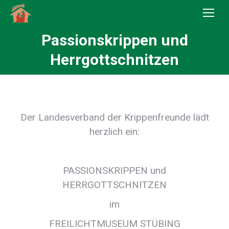
Passionskrippen und
Sie befinden sich hier:
Herrgottschnitzen
Der Landesverband der Krippenfreunde lädt
herzlich ein:
PASSIONSKRIPPEN und
HERRGOTTSCHNITZEN
im
FREILICHTMUSEUM STÜBING