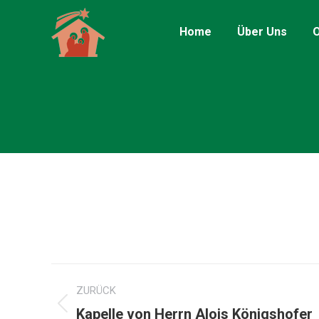
Home
Über Uns
O
Kommentarnavigation
ZURÜCK
Vorheriger
Kapelle von Herrn Alois Königshofer