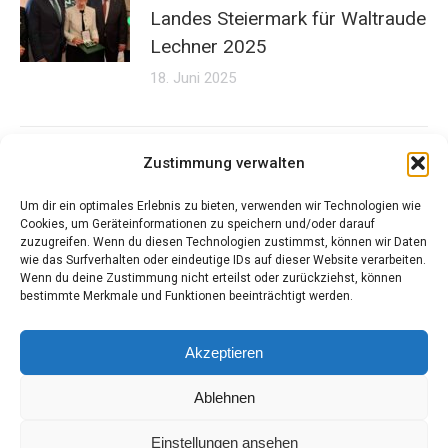
Landes Steiermark für Waltraude
Lechner 2025
18. Juni 2025
Zustimmung verwalten
Um dir ein optimales Erlebnis zu bieten, verwenden wir Technologien wie
Cookies, um Geräteinformationen zu speichern und/oder darauf
zuzugreifen. Wenn du diesen Technologien zustimmst, können wir Daten
Kontakt
wie das Surfverhalten oder eindeutige IDs auf dieser Website verarbeiten.
Wenn du deine Zustimmung nicht erteilst oder zurückziehst, können
bestimmte Merkmale und Funktionen beeinträchtigt werden.
„Mit jungen Ideen, alte Traditionen bewahren“
Tel.: +43 664 / 48 64 721
Akzeptieren
Mail: waltraudelechner@gmx.at
Ablehnen
Einstellungen ansehen
Krippenfreunde Steiermark - Desinged by Ing. Hans Peter