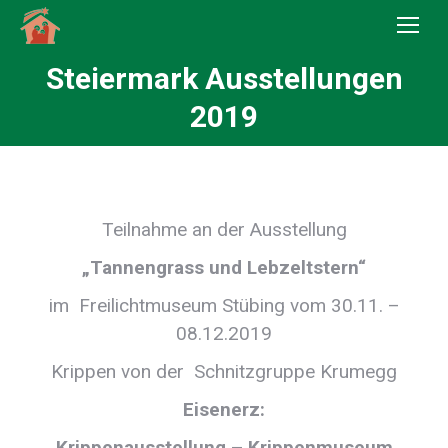
Steiermark Ausstellungen
Sie befinden sich hier:
2019
Teilnahme an der Ausstellung
„Tannengrass und Lebzeltstern“
im Freilichtmuseum Stübing vom 30.11. –
08.12.2019
Krippen von der Schnitzgruppe Krumegg
Eisenerz:
Krippenausstellung – Krippenmuseum