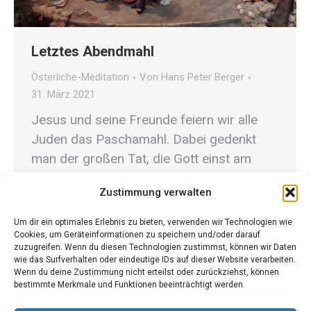
Letztes Abendmahl
Österliche-Meditation
Von
Hans Peter Berger
31. März 2021
Jesus und seine Freunde feiern wir alle
Juden das Paschamahl. Dabei gedenkt
man der großen Tat, die Gott einst am
Volk Israel vollbracht hat. Gott führte
Zustimmung verwalten
durch Mose das Volk aus der
Unterdrückung Ägyptens in die Freiheit.
Um dir ein optimales Erlebnis zu bieten, verwenden wir Technologien wie
Der letzte Lebensabend Jesu ist geprägt
Cookies, um Geräteinformationen zu speichern und/oder darauf
zuzugreifen. Wenn du diesen Technologien zustimmst, können wir Daten
von freudigen Erinnerungen und dumpfer
wie das Surfverhalten oder eindeutige IDs auf dieser Website verarbeiten.
Wenn du deine Zustimmung nicht erteilst oder zurückziehst, können
Wehmut. Jesus wäscht den Seinen die
bestimmte Merkmale und Funktionen beeinträchtigt werden.
Füße,…