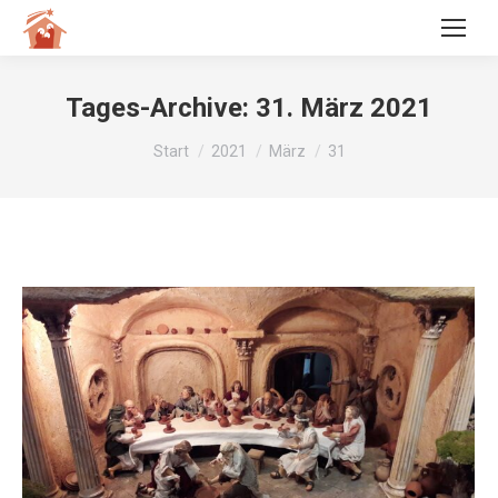
Tages-Archive:
31. März 2021
Sie befinden sich hier:
Start
2021
März
31