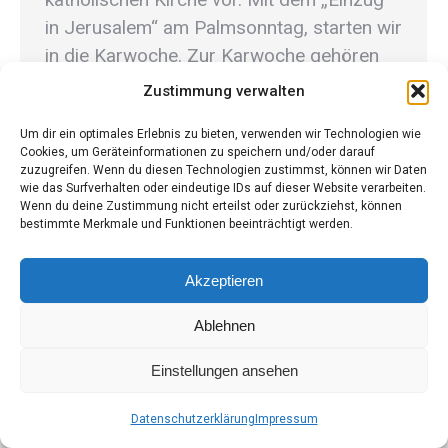
in Jerusalem“ am Palmsonntag, starten wir
in die Karwoche. Zur Karwoche gehören
auch die drei stillen Tage von Montag bis
Zustimmung verwalten
Mittwoch, sowie Gründonnerstag,
Um dir ein optimales Erlebnis zu bieten, verwenden wir Technologien wie
Karfreitag und Karsamstag. Der
Cookies, um Geräteinformationen zu speichern und/oder darauf
Ostersonntag beendet mit der
zuzugreifen. Wenn du diesen Technologien zustimmst, können wir Daten
wie das Surfverhalten oder eindeutige IDs auf dieser Website verarbeiten.
Auferstehung Jesu die Fastenzeit…
Wenn du deine Zustimmung nicht erteilst oder zurückziehst, können
bestimmte Merkmale und Funktionen beeinträchtigt werden.
Akzeptieren
Ablehnen
Krippenfreunde Steiermark - Desinged by Ing. Hans Peter
Einstellungen ansehen
Berger
Footer-Menü
Datenschutzerklärung
Impressum