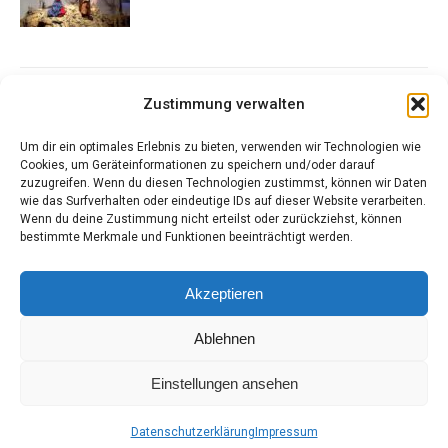
Zustimmung verwalten
Um dir ein optimales Erlebnis zu bieten, verwenden wir Technologien wie
Cookies, um Geräteinformationen zu speichern und/oder darauf
zuzugreifen. Wenn du diesen Technologien zustimmst, können wir Daten
Kontakt
wie das Surfverhalten oder eindeutige IDs auf dieser Website verarbeiten.
Wenn du deine Zustimmung nicht erteilst oder zurückziehst, können
bestimmte Merkmale und Funktionen beeinträchtigt werden.
„Mit jungen Ideen, alte Traditionen bewahren“
Tel.: +43 664 / 48 64 721
Akzeptieren
Mail: waltraudelechner@gmx.at
Ablehnen
Einstellungen ansehen
Krippenfreunde Steiermark - Desinged by Ing. Hans Peter
Berger
Datenschutzerklärung
Impressum
Footer-Menü