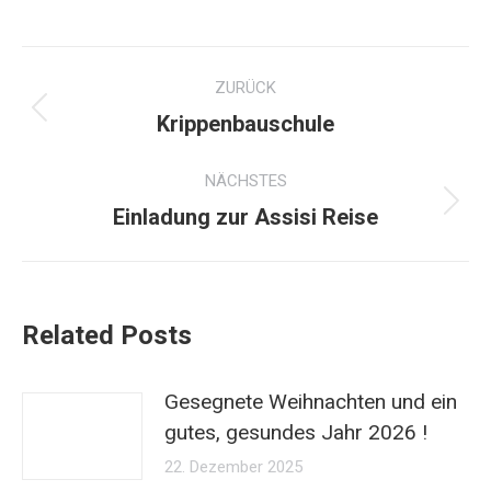
Kommentarnavigation
ZURÜCK
Vorheriger
Krippenbauschule
Beitrag:
NÄCHSTES
Nächster
Einladung zur Assisi Reise
Beitrag:
Related Posts
Gesegnete Weihnachten und ein
gutes, gesundes Jahr 2026 !
22. Dezember 2025