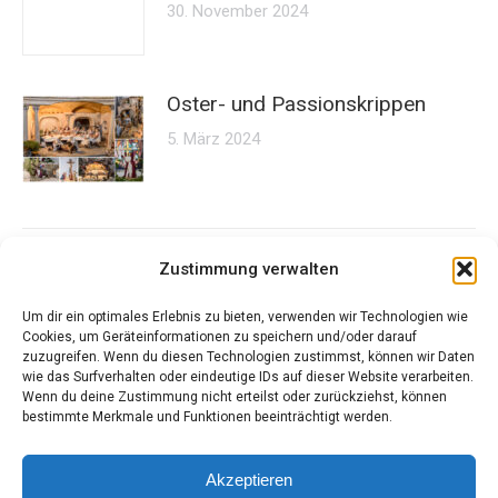
30. November 2024
Oster- und Passionskrippen
5. März 2024
Zustimmung verwalten
Um dir ein optimales Erlebnis zu bieten, verwenden wir Technologien wie
Cookies, um Geräteinformationen zu speichern und/oder darauf
zuzugreifen. Wenn du diesen Technologien zustimmst, können wir Daten
Kontakt
wie das Surfverhalten oder eindeutige IDs auf dieser Website verarbeiten.
Wenn du deine Zustimmung nicht erteilst oder zurückziehst, können
bestimmte Merkmale und Funktionen beeinträchtigt werden.
„Mit jungen Ideen, alte Traditionen bewahren“
Tel.: +43 664 / 48 64 721
Akzeptieren
Mail: waltraudelechner@gmx.at